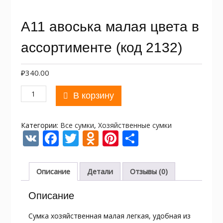
А11 авоська малая цвета в
ассортименте (код 2132)
₽
340.00
Количество
В корзину
товара
А11
авоська
Категории:
Все сумки
,
Хозяйственные сумки
малая
V
F
T
O
Pi
О
цвета
K
ac
w
d
nt
т
в
ассортименте
e
itt
n
er
п
Описание
Детали
Отзывы (0)
(код
b
er
o
e
р
2132)
Описание
o
kl
st
а
o
as
в
Сумка хозяйственная малая легкая, удобная из