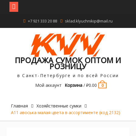
Перейти
+7 921 333 20 88
sklad.klyuchnikip@mail.ru
к
содержимому
ПРОДАЖА СУМОК ОПТОМ И
РОЗНИЦУ
в Санкт-Петербурге и по всей России
Мой аккаунт
Корзина
/
₽
0.00
0
Главная
Хозяйственные сумки
А11 авоська малая цвета в ассортименте (код 2132)