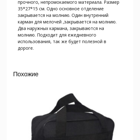
прочного, непромокаемого материала. Размер
k
s
и
35*27*15 см. Одно основное отделение
ni
т
закрывается на молнию. Один внутренний
карман для мелочей ,закрывается на молнию.
ki
ь
Два наружных кармана, закрываются на
молнию. Подходит для ежедневного
использования, так же будет полезной в
дороге.
Похожие