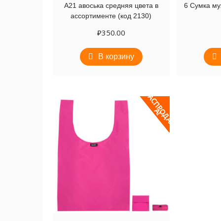
А21 авоська средняя цвета в
6 Сумка му
ассортименте (код 2130)
₽
350.00
В корзину
Р
А
С
П
Р
Д
А
Ж
О
А
!