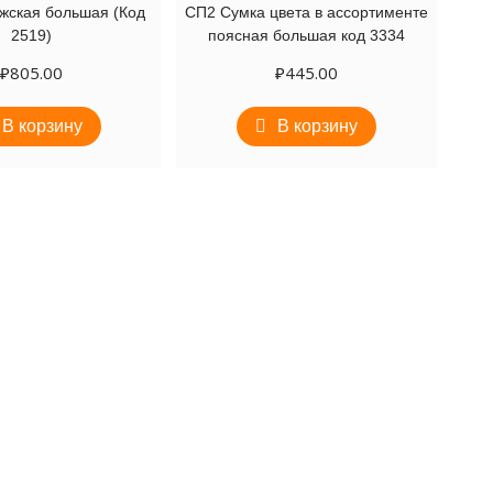
жская большая (Код
СП2 Сумка цвета в ассортименте
2519)
поясная большая код 3334
₽
805.00
₽
445.00
В корзину
В корзину