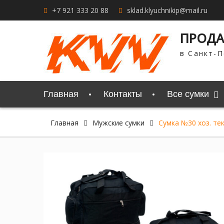
Перейти
+7 921 333 20 88
sklad.klyuchnikip@mail.ru
к
содержимому
ПРОДА
в Санкт-П
Главная
Контакты
Все сумки
Главная
Мужские сумки
Сумка №30 хоз. тек