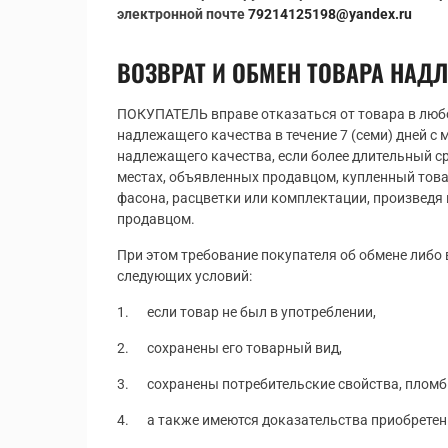
электронной почте
79214125198@yandex.ru
ВОЗВРАТ И ОБМЕН ТОВАРА НАД
ПОКУПАТЕЛЬ вправе отказаться от товара в люб
надлежащего качества в течение 7 (семи) дней с
надлежащего качества, если более длительный ср
местах, объявленных продавцом, купленный това
фасона, расцветки или комплектации, произведя 
продавцом.
При этом требование покупателя об обмене либо
следующих условий:
1. если товар не был в употреблении,
2. сохранены его товарный вид,
3. сохранены потребительские свойства, пломб
4. а также имеются доказательства приобретени