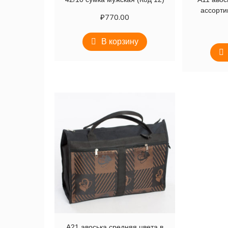
ассорти
₽
770.00
В корзину
А21 авоська средняя цвета в