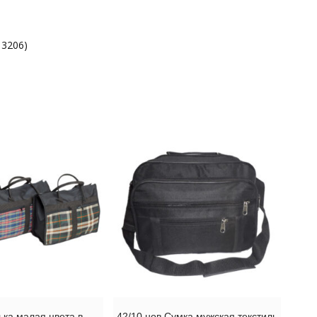
 3206)
ька малая цвета в
42/10 нов Сумка мужская текстиль