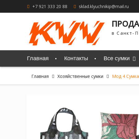
Перейти
+7 921 333 20 88
sklad.klyuchnikip@mail.ru
к
содержимому
ПРОДА
в Санкт-П
Главная
Контакты
Все сумки
Главная
Хозяйственные сумки
Мод 4 Сумка