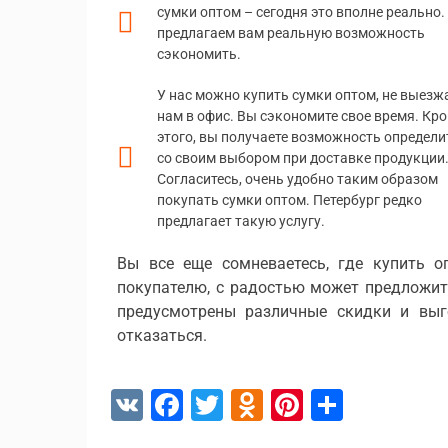
сумки оптом – сегодня это вполне реально
предлагаем вам реальную возможность
сэкономить.
У нас можно купить сумки оптом, не выезж
нам в офис. Вы сэкономите свое время. Кр
этого, вы получаете возможность определи
со своим выбором при доставке продукции
Согласитесь, очень удобно таким образом
покупать сумки оптом. Петербург редко
предлагает такую услугу.
Вы все еще сомневаетесь, где купить 
покупателю, с радостью может предложит
предусмотрены различные скидки и выг
отказаться.
V
F
T
O
Pi
О
K
ac
w
d
nt
т