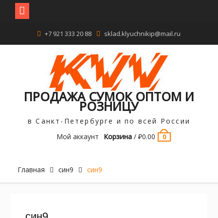
Перейти
+7 921 333 20 88
sklad.klyuchnikip@mail.ru
к
содержимому
ПРОДАЖА СУМОК ОПТОМ И
РОЗНИЦУ
в Санкт-Петербурге и по всей России
Мой аккаунт
Корзина
/
₽
0.00
0
Главная
син9
син9
син9