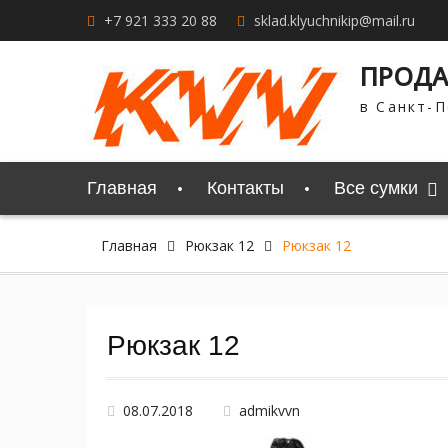
Перейти
+7 921 333 20 88
sklad.klyuchnikip@mail.ru
к
содержимому
ПРОДА
в Санкт-П
Главная
Контакты
Все сумки
Главная
Рюкзак 12
Рюкзак 12
Рюкзак 12
08.07.2018
admikvvn