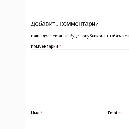
o
kl
st
а
записям
o
as
в
k
s
и
Добавить комментарий
ni
т
ki
ь
Ваш адрес email не будет опубликован.
Обязате
Комментарий
*
Имя
*
Email
*