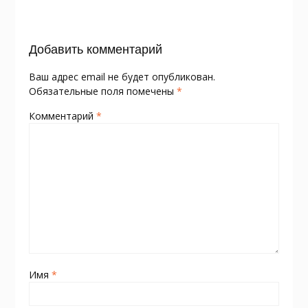
k
s
и
ni
т
Добавить комментарий
ki
ь
Ваш адрес email не будет опубликован.
Обязательные поля помечены
*
Комментарий
*
Имя
*