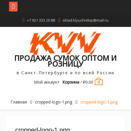
Перейти
+7 921 333 20 88
sklad.klyuchnikip@mail.ru
к
содержимому
ПРОДАЖА СУМОК ОПТОМ И
РОЗНИЦУ
в Санкт-Петербурге и по всей России
Мой аккаунт
Корзина
/
₽
0.00
0
Главная
cropped-logo-1.png
cropped-logo-1.png
cropped-logo-1.png