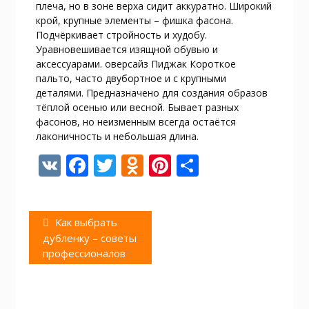
плеча, но в зоне верха сидит аккуратно. Широкий
крой, крупные элементы – фишка фасона.
Подчёркивает стройность и худобу.
Уравновешивается изящной обувью и
аксессуарами. оверсайз Пиджак Короткое
пальто, часто двубортное и с крупными
деталями. Предназначено для создания образов
тёплой осенью или весной. Бывает разных
фасонов, но неизменным всегда остаётся
лаконичность и небольшая длина.
V
F
T
O
Pi
О
K
ac
w
d
nt
т
e
itt
n
er
п
Навигация
Предыдущая
Как выбрать
b
er
o
e
р
по
запись:
дубленку – советы
o
kl
st
а
записям
профессионалов
o
as
в
k
s
и