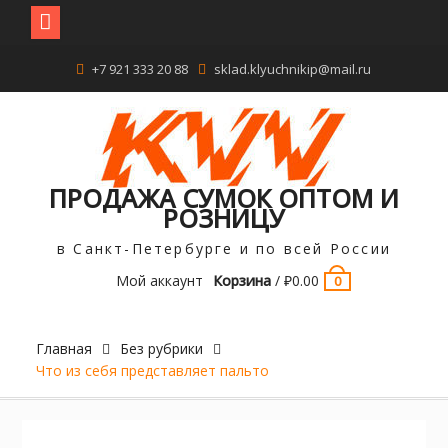
Перейти
+7 921 333 20 88
sklad.klyuchnikip@mail.ru
к
содержимому
ПРОДАЖА СУМОК ОПТОМ И
РОЗНИЦУ
в Санкт-Петербурге и по всей России
Мой аккаунт
Корзина
/
₽
0.00
0
Главная
Без рубрики
Что из себя представляет пальто