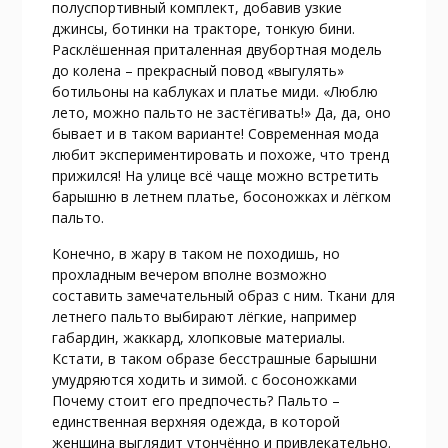
полуспортивный комплект, добавив узкие
джинсы, ботинки на тракторе, тонкую бини.
Расклёшенная приталенная двубортная модель
до колена – прекрасный повод «выгулять»
ботильоны на каблуках и платье миди. «Люблю
лето, можно пальто не застёгивать!» Да, да, оно
бывает и в таком варианте! Современная мода
любит экспериментировать и похоже, что тренд
прижился! На улице всё чаще можно встретить
барышню в летнем платье, босоножках и лёгком
пальто.
Конечно, в жару в таком не походишь, но
прохладным вечером вполне возможно
составить замечательный образ с ним. Ткани для
летнего пальто выбирают лёгкие, например
габардин, жаккард, хлопковые материалы.
Кстати, в таком образе бесстрашные барышни
умудряются ходить и зимой. с босоножками
Почему стоит его предпочесть? Пальто –
единственная верхняя одежда, в которой
женщина выглядит утончённо и привлекательно.