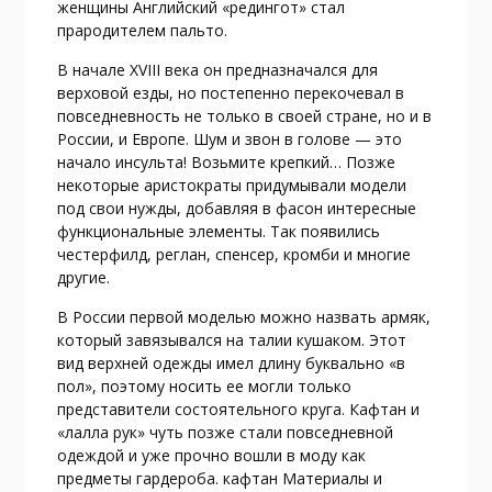
женщины Английский «редингот» стал
прародителем пальто.
В начале XVIII века он предназначался для
верховой езды, но постепенно перекочевал в
повседневность не только в своей стране, но и в
России, и Европе. Шум и звон в голове — это
начало инсульта! Возьмите крепкий… Позже
некоторые аристократы придумывали модели
под свои нужды, добавляя в фасон интересные
функциональные элементы. Так появились
честерфилд, реглан, спенсер, кромби и многие
другие.
В России первой моделью можно назвать армяк,
который завязывался на талии кушаком. Этот
вид верхней одежды имел длину буквально «в
пол», поэтому носить ее могли только
представители состоятельного круга. Кафтан и
«лалла рук» чуть позже стали повседневной
одеждой и уже прочно вошли в моду как
предметы гардероба. кафтан Материалы и