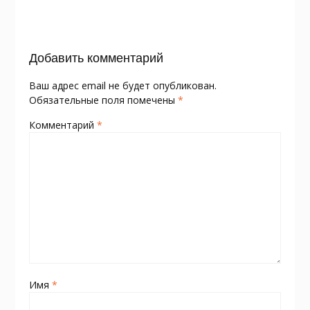
o
as
в
k
s
и
Добавить комментарий
ni
т
ki
ь
Ваш адрес email не будет опубликован.
Обязательные поля помечены
*
Комментарий
*
Имя
*