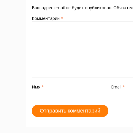
ni
т
ki
ь
Ваш адрес email не будет опубликован.
Обязате
Комментарий
*
Имя
*
Email
*