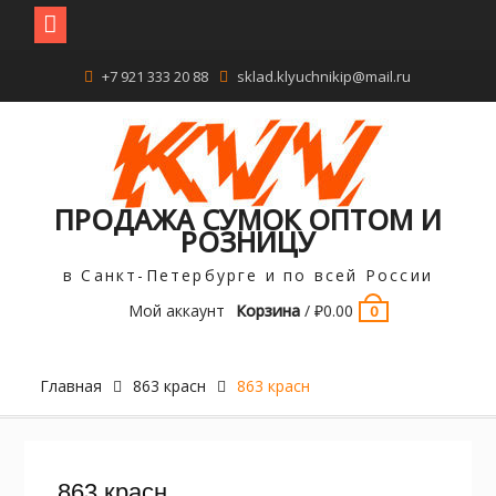
Перейти
+7 921 333 20 88
sklad.klyuchnikip@mail.ru
к
содержимому
ПРОДАЖА СУМОК ОПТОМ И
РОЗНИЦУ
в Санкт-Петербурге и по всей России
Мой аккаунт
Корзина
/
₽
0.00
0
Главная
863 красн
863 красн
863 красн