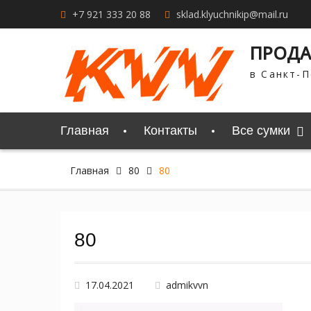
Перейти
+7 921 333 20 88
sklad.klyuchnikip@mail.ru
к
содержимому
ПРОДА
в Санкт-П
Главная
Контакты
Все сумки
Главная
80
80
80
17.04.2021
admikvvn