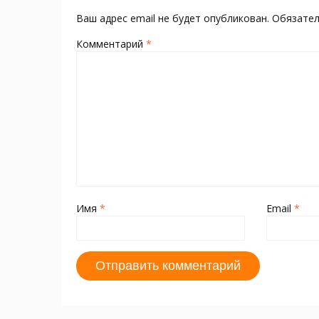
ni
т
ki
ь
Ваш адрес email не будет опубликован.
Обязате
Комментарий
*
Имя
*
Email
*