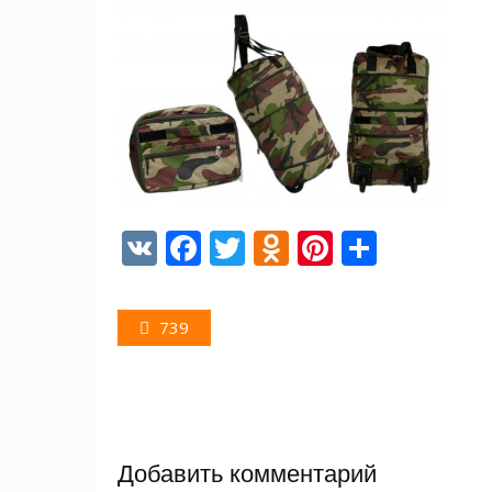
V
F
T
O
Pi
О
K
ac
w
d
nt
т
Навигация
e
itt
n
er
п
Предыдущая
739
b
er
o
e
р
по
запись:
o
kl
st
а
записям
o
as
в
k
s
и
Добавить комментарий