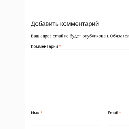
o
kl
st
а
записям
o
as
в
k
s
и
Добавить комментарий
ni
т
ki
ь
Ваш адрес email не будет опубликован.
Обязате
Комментарий
*
Имя
*
Email
*