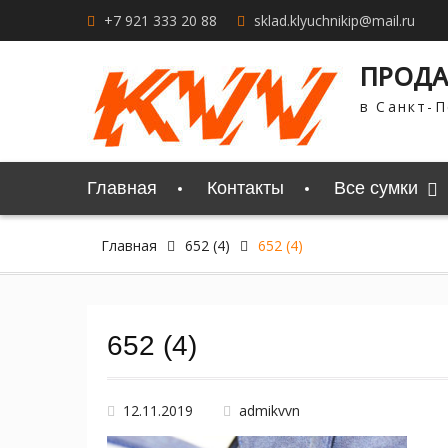
Перейти
+7 921 333 20 88
sklad.klyuchnikip@mail.ru
к
содержимому
ПРОДА
в Санкт-П
Главная
Контакты
Все сумки
Главная
652 (4)
652 (4)
652 (4)
12.11.2019
admikvvn