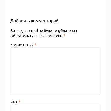
o
as
в
k
s
и
Добавить комментарий
ni
т
ki
ь
Ваш адрес email не будет опубликован.
Обязательные поля помечены
*
Комментарий
*
Имя
*