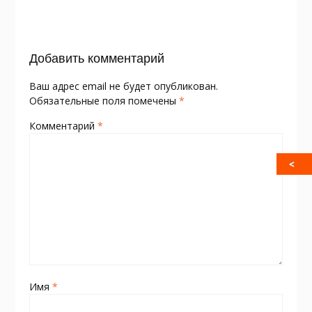
o
as
в
k
s
и
Добавить комментарий
ni
т
ki
ь
Ваш адрес email не будет опубликован.
Обязательные поля помечены
*
Комментарий
*
Имя
*