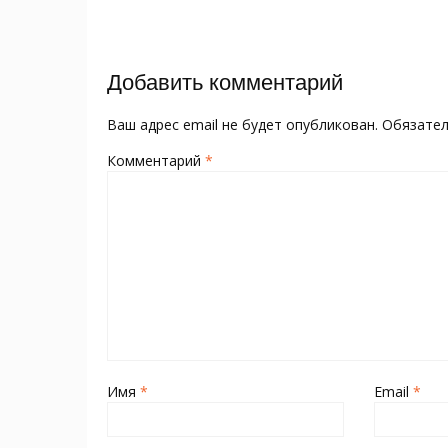
o
kl
st
а
записям
o
as
в
k
s
и
Добавить комментарий
ni
т
ki
ь
Ваш адрес email не будет опубликован.
Обязате
Комментарий
*
Имя
*
Email
*