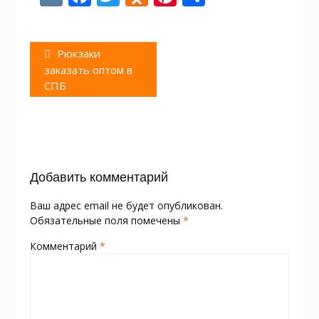
K
ac
w
d
nt
т
e
itt
n
er
п
Навигация
Предыдущая
Рюкзаки
b
er
o
e
р
по
запись:
заказать оптом в
o
kl
st
а
записям
СПБ
o
as
в
k
s
и
ni
т
ki
ь
Добавить комментарий
Ваш адрес email не будет опубликован.
Обязательные поля помечены
*
Комментарий
*