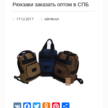
Рюкзаки заказать оптом в СПБ
17.12.2017
admikvvn
V
F
T
O
Pi
О