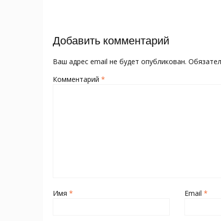
o
kl
st
а
записям
o
as
в
k
s
и
Добавить комментарий
ni
т
ki
ь
Ваш адрес email не будет опубликован.
Обязате
Комментарий
*
Имя
*
Email
*