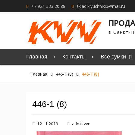
Перейти
+7 921 333 20 88
sklad.klyuchnikip@mail.ru
к
содержимому
ПРОДА
в Санкт-П
Главная
Контакты
Все сумки
Главная
446-1 (8)
446-1 (8)
446-1 (8)
12.11.2019
admikvvn