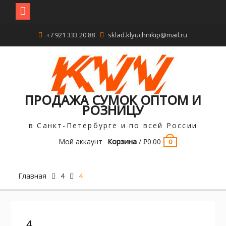
Перейти
+7 921 333 20 88
sklad.klyuchnikip@mail.ru
к
содержимому
ПРОДАЖА СУМОК ОПТОМ И
РОЗНИЦУ
в Санкт-Петербурге и по всей России
Мой аккаунт
Корзина
/
₽
0.00
0
Главная
4
4
4