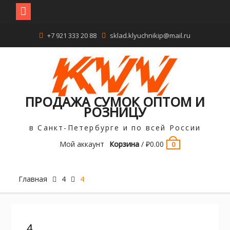
Перейти
+7 921 333 20 88
sklad.klyuchnikip@mail.ru
к
содержимому
ПРОДАЖА СУМОК ОПТОМ И
РОЗНИЦУ
в Санкт-Петербурге и по всей России
Мой аккаунт
Корзина
/
₽
0.00
0
Главная
4
4
4