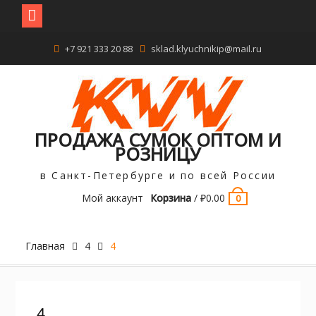
Перейти
+7 921 333 20 88
sklad.klyuchnikip@mail.ru
к
содержимому
ПРОДАЖА СУМОК ОПТОМ И
РОЗНИЦУ
в Санкт-Петербурге и по всей России
Мой аккаунт
Корзина
/
₽
0.00
0
Главная
4
4
4