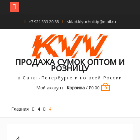
Перейти
+7 921 333 20 88
sklad.klyuchnikip@mail.ru
к
содержимому
ПРОДАЖА СУМОК ОПТОМ И
РОЗНИЦУ
в Санкт-Петербурге и по всей России
Мой аккаунт
Корзина
/
₽
0.00
0
Главная
4
4
4