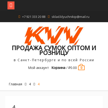
Перейти
+7 921 333 20 88
sklad.klyuchnikip@mail.ru
к
содержимому
ПРОДАЖА СУМОК ОПТОМ И
РОЗНИЦУ
в Санкт-Петербурге и по всей России
Мой аккаунт
Корзина
/
₽
0.00
0
Главная
4
4
4