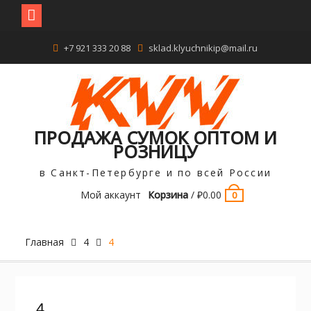
Перейти
+7 921 333 20 88
sklad.klyuchnikip@mail.ru
к
содержимому
ПРОДАЖА СУМОК ОПТОМ И
РОЗНИЦУ
в Санкт-Петербурге и по всей России
Мой аккаунт
Корзина
/
₽
0.00
0
Главная
4
4
4