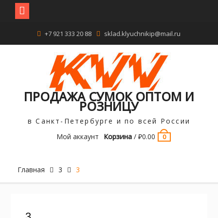
Перейти
+7 921 333 20 88
sklad.klyuchnikip@mail.ru
к
содержимому
ПРОДАЖА СУМОК ОПТОМ И
РОЗНИЦУ
в Санкт-Петербурге и по всей России
Мой аккаунт
Корзина
/
₽
0.00
0
Главная
3
3
3