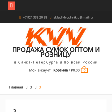
Перейти
+7 921 333 20 88
sklad.klyuchnikip@mail.ru
к
содержимому
ПРОДАЖА СУМОК ОПТОМ И
РОЗНИЦУ
в Санкт-Петербурге и по всей России
Мой аккаунт
Корзина
/
₽
0.00
0
Главная
3
3
3