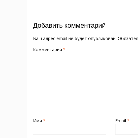
o
kl
st
а
записям
o
as
в
k
s
и
Добавить комментарий
ni
т
ki
ь
Ваш адрес email не будет опубликован.
Обязате
Комментарий
*
Имя
*
Email
*