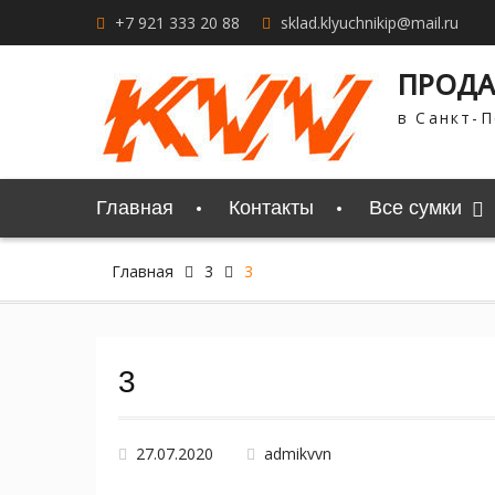
Перейти
+7 921 333 20 88
sklad.klyuchnikip@mail.ru
к
содержимому
ПРОДА
в Санкт-П
Главная
Контакты
Все сумки
Главная
3
3
3
27.07.2020
admikvvn