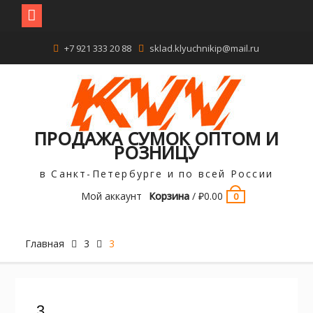
Перейти
+7 921 333 20 88
sklad.klyuchnikip@mail.ru
к
содержимому
ПРОДАЖА СУМОК ОПТОМ И
РОЗНИЦУ
в Санкт-Петербурге и по всей России
Мой аккаунт
Корзина
/
₽
0.00
0
Главная
3
3
3