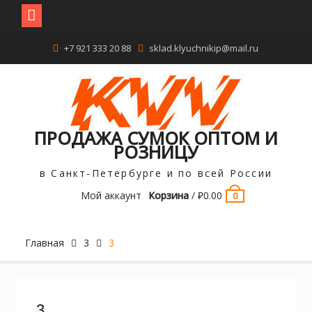
Перейти
+7 921 333 20 88
sklad.klyuchnikip@mail.ru
к
содержимому
ПРОДАЖА СУМОК ОПТОМ И
РОЗНИЦУ
в Санкт-Петербурге и по всей России
Мой аккаунт
Корзина
/
₽
0.00
0
Главная
3
3
3