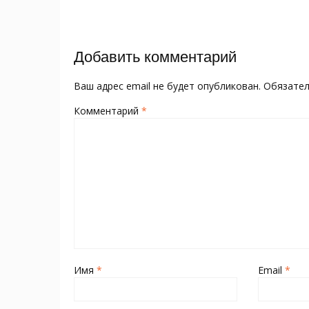
o
kl
st
а
записям
o
as
в
k
s
и
Добавить комментарий
ni
т
ki
ь
Ваш адрес email не будет опубликован.
Обязате
Комментарий
*
Имя
*
Email
*