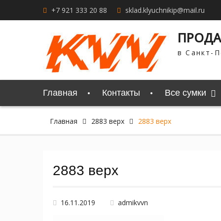
Перейти
+7 921 333 20 88
sklad.klyuchnikip@mail.ru
к
содержимому
ПРОДА
в Санкт-П
Главная
Контакты
Все сумки
Главная
2883 верх
2883 верх
2883 верх
16.11.2019
admikvvn