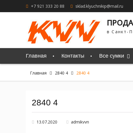
Перейти
+7 921 333 20 88
sklad.klyuchnikip@mail.ru
к
содержимому
ПРОДА
в Санкт-П
Главная
Контакты
Все сумки
Главная
2840 4
2840 4
2840 4
13.07.2020
admikvvn