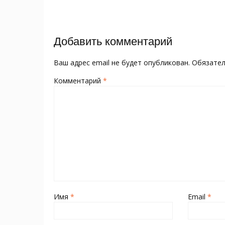
o
kl
st
а
записям
o
as
в
k
s
и
Добавить комментарий
ni
т
ki
ь
Ваш адрес email не будет опубликован.
Обязате
Комментарий
*
Имя
*
Email
*