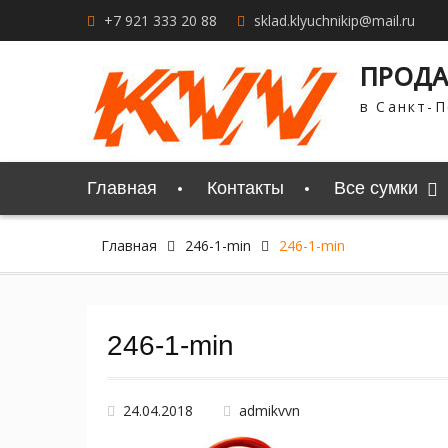
Перейти
+7 921 333 20 88
sklad.klyuchnikip@mail.ru
к
содержимому
ПРОДА
в Санкт-П
Главная
Контакты
Все сумки
Главная
246-1-min
246-1-min
246-1-min
24.04.2018
admikvvn