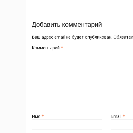
o
kl
st
а
записям
o
as
в
k
s
и
Добавить комментарий
ni
т
ki
ь
Ваш адрес email не будет опубликован.
Обязате
Комментарий
*
Имя
*
Email
*