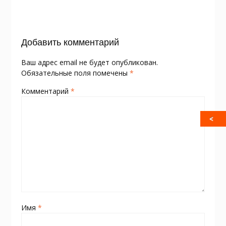
o
as
в
k
s
и
Добавить комментарий
ni
т
ki
ь
Ваш адрес email не будет опубликован.
Обязательные поля помечены
*
Комментарий
*
Имя
*