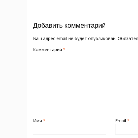
o
kl
st
а
записям
o
as
в
k
s
и
Добавить комментарий
ni
т
ki
ь
Ваш адрес email не будет опубликован.
Обязате
Комментарий
*
Имя
*
Email
*