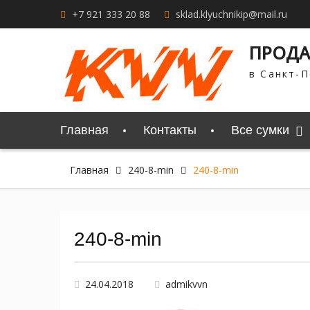
Перейти
+7 921 333 20 88
sklad.klyuchnikip@mail.ru
к
содержимому
ПРОДА
в Санкт-П
Главная
Контакты
Все сумки
Главная
240-8-min
240-8-min
240-8-min
24.04.2018
admikvvn