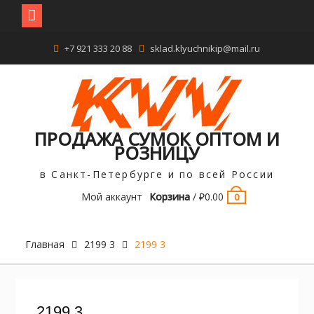
Перейти
+7 921 333 20 88
sklad.klyuchnikip@mail.ru
к
содержимому
ПРОДАЖА СУМОК ОПТОМ И
РОЗНИЦУ
в Санкт-Петербурге и по всей России
Мой аккаунт
Корзина
/
₽
0.00
0
Главная
2199 3
2199 3
2199 3