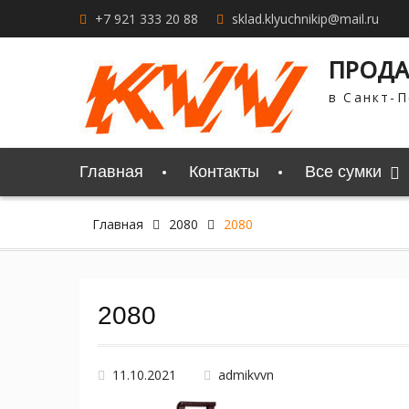
Перейти
+7 921 333 20 88
sklad.klyuchnikip@mail.ru
к
содержимому
ПРОДА
в Санкт-П
Главная
Контакты
Все сумки
Главная
2080
2080
2080
11.10.2021
admikvvn