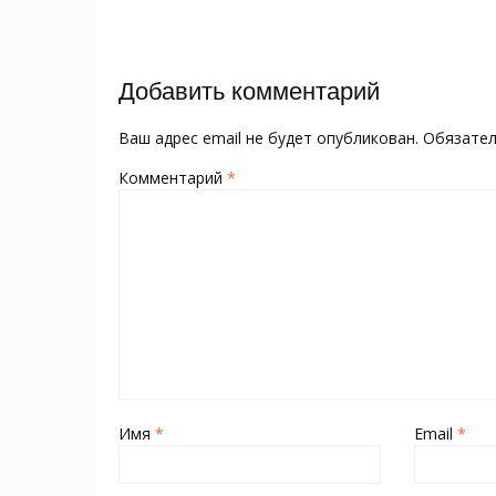
o
kl
st
а
записям
o
as
в
k
s
и
Добавить комментарий
ni
т
ki
ь
Ваш адрес email не будет опубликован.
Обязате
Комментарий
*
Имя
*
Email
*