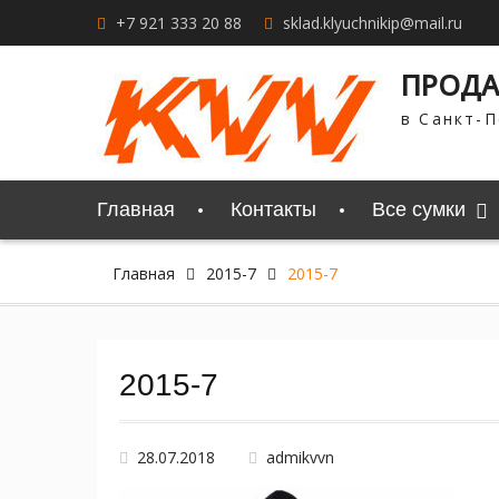
Перейти
+7 921 333 20 88
sklad.klyuchnikip@mail.ru
к
содержимому
ПРОДА
в Санкт-П
Главная
Контакты
Все сумки
Главная
2015-7
2015-7
2015-7
28.07.2018
admikvvn