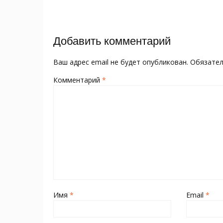
o
kl
st
а
записям
o
as
в
k
s
и
Добавить комментарий
ni
т
ki
ь
Ваш адрес email не будет опубликован.
Обязате
Комментарий
*
Имя
*
Email
*