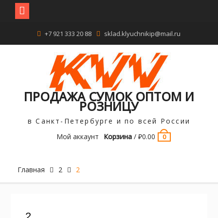
Перейти
+7 921 333 20 88
sklad.klyuchnikip@mail.ru
к
содержимому
ПРОДАЖА СУМОК ОПТОМ И
РОЗНИЦУ
в Санкт-Петербурге и по всей России
Мой аккаунт
Корзина
/
₽
0.00
0
Главная
2
2
2