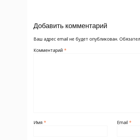
o
kl
st
а
записям
o
as
в
k
s
и
Добавить комментарий
ni
т
ki
ь
Ваш адрес email не будет опубликован.
Обязате
Комментарий
*
Имя
*
Email
*