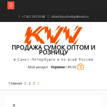
Перейти
+7 921 333 20 88
sklad.klyuchnikip@mail.ru
к
содержимому
ПРОДАЖА СУМОК ОПТОМ И
РОЗНИЦУ
в Санкт-Петербурге и по всей России
Мой аккаунт
Корзина
/
₽
0.00
0
Главная
2
2
2