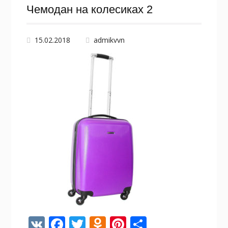
Чемодан на колесиках 2
15.02.2018
admikvvn
V
F
T
O
Pi
О