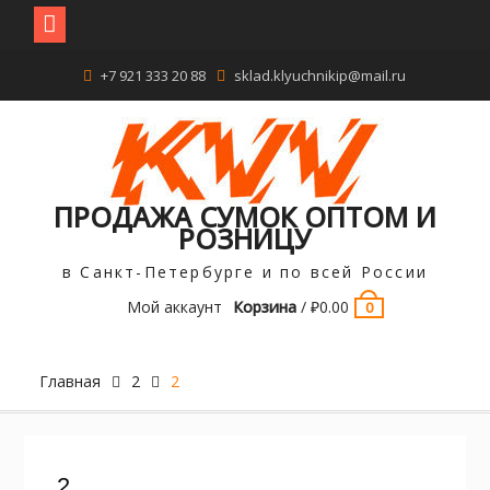
Перейти
+7 921 333 20 88
sklad.klyuchnikip@mail.ru
к
содержимому
ПРОДАЖА СУМОК ОПТОМ И
РОЗНИЦУ
в Санкт-Петербурге и по всей России
Мой аккаунт
Корзина
/
₽
0.00
0
Главная
2
2
2