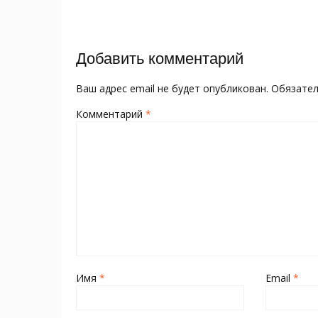
o
kl
st
а
записям
o
as
в
k
s
и
Добавить комментарий
ni
т
ki
ь
Ваш адрес email не будет опубликован.
Обязате
Комментарий
*
Имя
*
Email
*