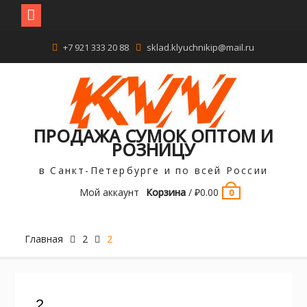
Перейти
+7 921 333 20 88
sklad.klyuchnikip@mail.ru
к
содержимому
ПРОДАЖА СУМОК ОПТОМ И
РОЗНИЦУ
в Санкт-Петербурге и по всей России
Мой аккаунт
Корзина
/
₽
0.00
0
Главная
2
2
2