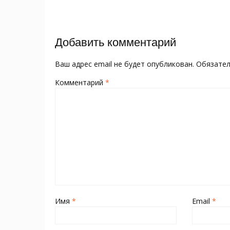
o
kl
st
а
записям
o
as
в
k
s
и
Добавить комментарий
ni
т
ki
ь
Ваш адрес email не будет опубликован.
Обязате
Комментарий
*
Имя
*
Email
*