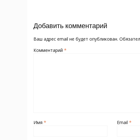
o
kl
st
а
записям
o
as
в
k
s
и
Добавить комментарий
ni
т
ki
ь
Ваш адрес email не будет опубликован.
Обязате
Комментарий
*
Имя
*
Email
*