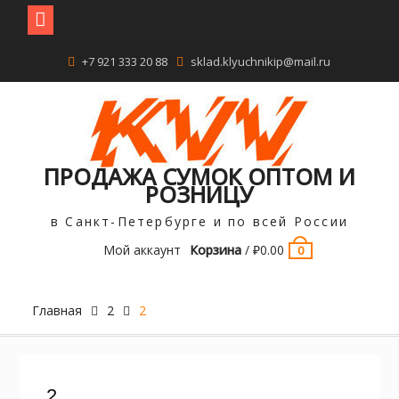
Перейти
+7 921 333 20 88
sklad.klyuchnikip@mail.ru
к
содержимому
ПРОДАЖА СУМОК ОПТОМ И
РОЗНИЦУ
в Санкт-Петербурге и по всей России
Мой аккаунт
Корзина
/
₽
0.00
0
Главная
2
2
2