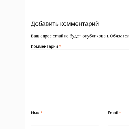
o
kl
st
а
записям
o
as
в
k
s
и
Добавить комментарий
ni
т
ki
ь
Ваш адрес email не будет опубликован.
Обязате
Комментарий
*
Имя
*
Email
*